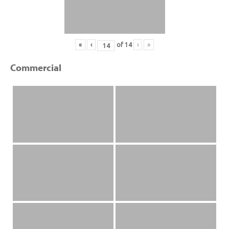
«
‹
of
14
›
»
Commercial